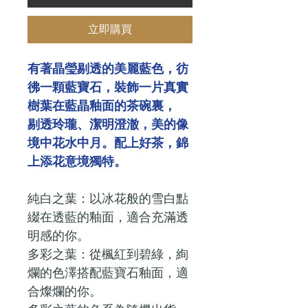
立即購買
有著晶瑩剔透的美麗藍色，彷
彿一顆藍寶石，裝飾一片真實
樹葉在藍晶釉面的茶碗裏，
剔透玲瓏、潔明澄澈，美的像
境中花水中月。配上好茶，錦
上添花意境獨特。
純白之葉：以冰花般的雪白點
綴在透藍的釉面，適合充滿透
明感的你。
多彩之葉：從楓紅到碧綠，絢
爛的色澤搭配藍寶石釉面，適
合燦爛的你。