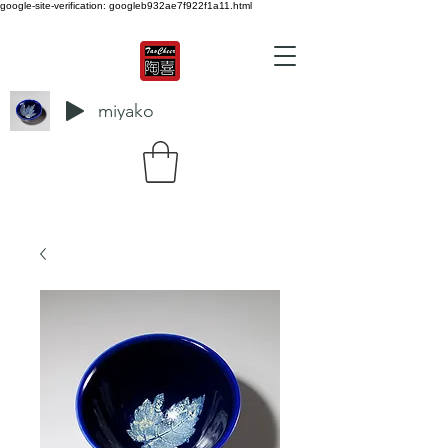
google-site-verification: googleb932ae7f922f1a11.html
miyako