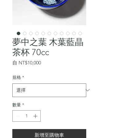
夢中之葉 木葉藍晶
茶杯 70cc
促
自
NT$10,000
銷
價
規格
*
格
數量
*
新增至購物車