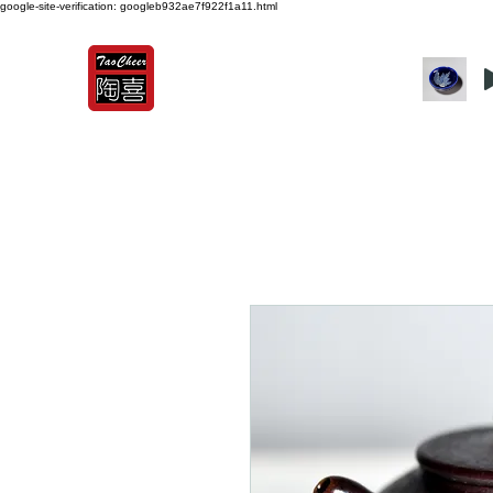
google-site-verification: googleb932ae7f922f1a11.html