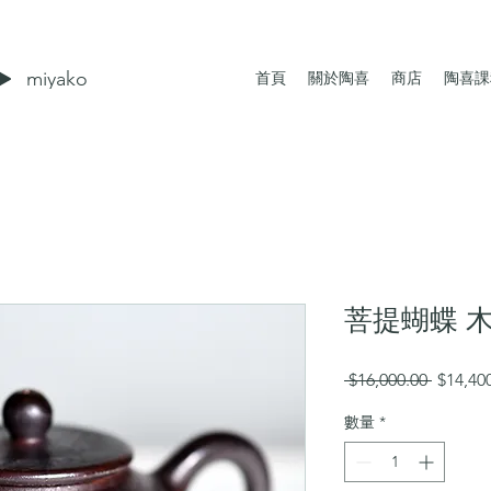
miyako
首頁
關於陶喜
商店
陶喜課
菩提蝴蝶 
一
 $16,000.00 
$14,40
般
數量
*
價
格