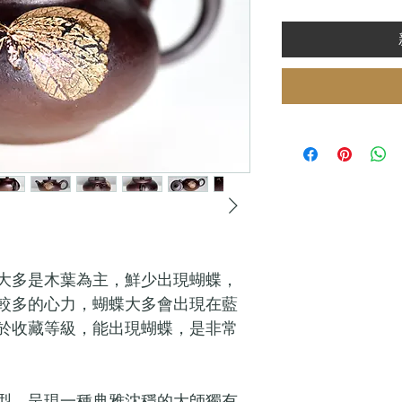
大多是木葉為主，鮮少出現蝴蝶，
較多的心力，蝴蝶大多會出現在藍
於收藏等級，能出現蝴蝶，是非常
型，呈現一種典雅沈穩的大師獨有