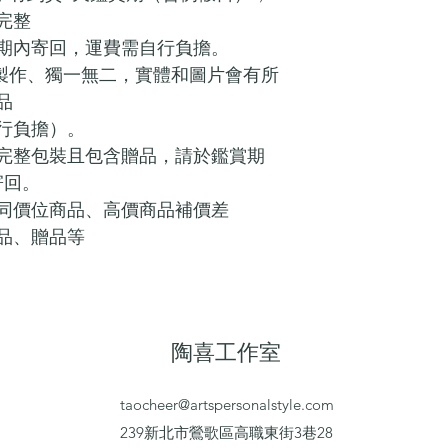
完整
期內寄回，運費需自行負擔。
工製作、獨一無二，實體和圖片會有所
品
行負擔）。
完整包裝且包含贈品，請於鑑賞期
寄回。
同價位商品、高價商品補價差
品、贈品等
陶喜工作室
taocheer@artspersonalstyle.com
239新北市鶯歌區高職東街3巷28