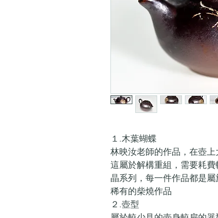
１.木葉蝴蝶
林映汝老師的作品，在壺上
這屬於解構重組，需要耗費
晶系列，每一件作品都是屬
稀有的柴燒作品
２.壺型
屬於較少見的壺身較扁的器