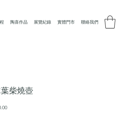
程
陶喜作品
展覽紀錄
實體門市
聯絡我們
木葉柴燒壺
促
0.00
銷
價
格