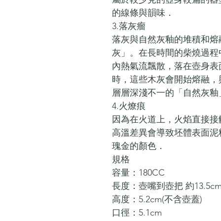
的線條與韻味．
3.落灰瘤
落灰與自然灰釉的堆積和熔
灰」。在長時間的柴燒過程
內熱氣流飄散，落在壺身表面
時，這些木灰會開始熔融，
層層深淺不一的「自然灰釉
4.火燎痕
因為在火道上，火焰直接接
高溫差異會導致坯體表面泥
瑰金的顏色．
規格
容量：180CC
長度：壺嘴到壺把 約13.5c
高度：5.2cm(不含壺蓋)
口徑：5.1cm