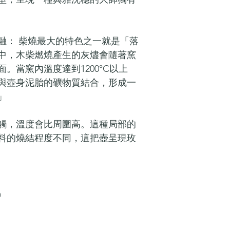
融： 柴燒最大的特色之一就是「落
中，木柴燃燒產生的灰燼會隨著窯
。當窯內溫度達到1200°C以上
與壺身泥胎的礦物質結合，形成一
」
觸，溫度會比周圍高。這種局部的
料的燒結程度不同，這把壺呈現玫
m