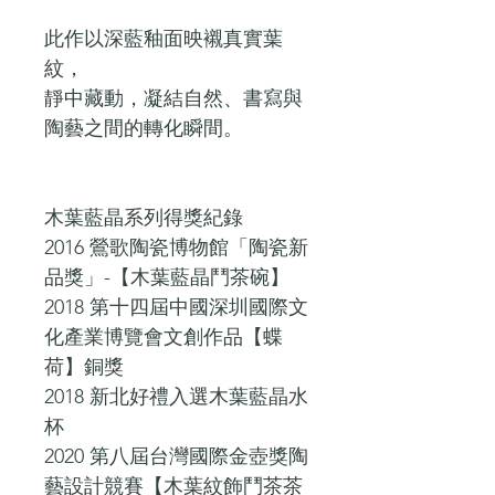
此作以深藍釉面映襯真實葉
紋，
靜中藏動，凝結自然、書寫與
陶藝之間的轉化瞬間。
木葉藍晶系列得獎紀錄
2016 鶯歌陶瓷博物館「陶瓷新
品獎」-【木葉藍晶鬥茶碗】
2018 第十四屆中國深圳國際文
化產業博覽會文創作品【蝶
荷】銅獎
2018 新北好禮入選木葉藍晶水
杯
2020 第八屆台灣國際金壺獎陶
藝設計競賽【木葉紋飾鬥茶茶