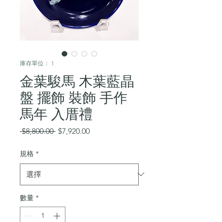
庫存單位： 1
金葉駿馬 木葉藍晶
盤 擺飾 裝飾 手作
馬年 入厝禮
一
促
 $8,800.00 
$7,920.00
般
銷
價
價
規格
*
格
格
數量
*