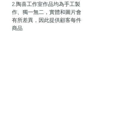
2.陶喜工作室作品均為手工製
作、獨一無二，實體和圖片會
有所差異，因此提供顧客每件
商品
一次的換貨服務（運費需自行
負擔）。
換貨商品必須是全新狀態與完
整包裝且包含贈品，請於鑑賞
期內提出換貨申請並於5日內
寄回。
換貨範圍包括：同款商品、同
價位商品、高價商品補價差
不包括：客製商品、促銷商
品、贈品等
工藝