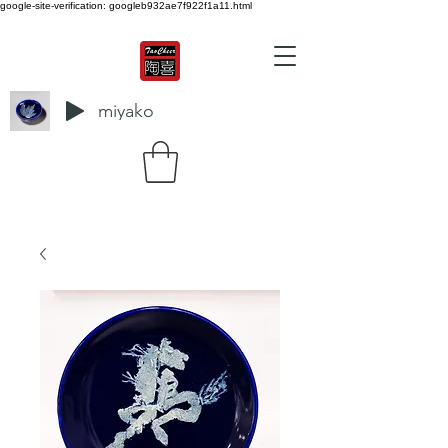
google-site-verification: googleb932ae7f922f1a11.html
miyako