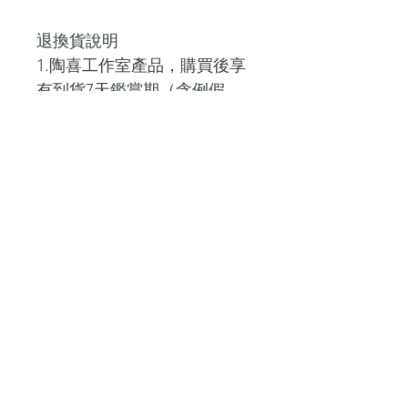
退換貨說明
1.陶喜工作室產品，購買後享
有到貨7天鑑賞期（含例假
日），退貨商品必須是全新狀
態與完整
包裝且包含贈品，請於鑑賞期
內寄回，運費需自行負擔。
2.陶喜工作室作品均為手工製
作、獨一無二，實體和圖片會
有所差異，因此提供顧客每件
商品
一次的換貨服務（運費需自行
負擔）。
換貨商品必須是全新狀態與完
整包裝且包含贈品，請於鑑賞