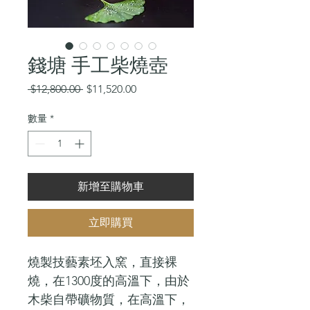
錢塘 手工柴燒壺
一
促
 $12,800.00 
$11,520.00
般
銷
價
價
數量
*
格
格
新增至購物車
立即購買
燒製技藝素坯入窯，直接裸
燒，在1300度的高溫下，由於
木柴自帶礦物質，在高溫下，