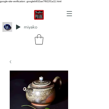
google-site-verification: googleb932ae7f922f1a11.html
miyako