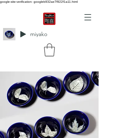
google-site-verification: googleb932ae7f922f1a11.html
miyako