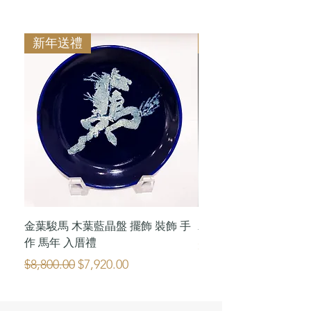
新年送禮
陶喜精品
金葉駿馬 木葉藍晶盤 擺飾 裝飾 手
木葉藍晶 禪風一輪系
作 馬年 入厝禮
價格
$120,000.00
一般價格
促銷價格
$8,800.00
$7,920.00