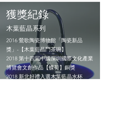
獲獎紀錄
木葉藍晶系列
2016 鶯歌陶瓷博物館「陶瓷新品
獎」-【木葉藍晶鬥茶碗】
2018 第十四屆中國深圳國際文化產業
博覽會文創作品【蝶荷】銅獎
2018 新北好禮入選木葉藍晶水杯
2020 第八屆台灣國際金壺獎陶藝設計
競賽【木葉紋飾鬥茶茶具】入選獎
木葉藍晶系列也獲多項鶯歌陶瓷博物
館「鶯歌燒商標授權評鑑」認證