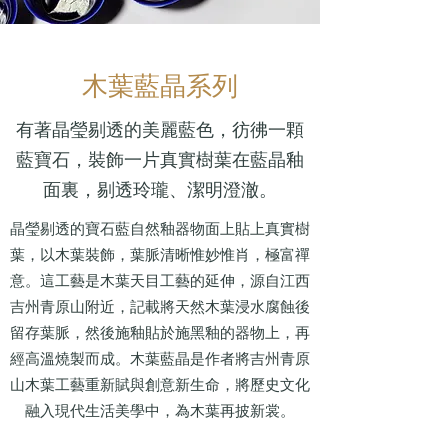
木葉藍晶系列
有著晶瑩剔透的美麗藍色，彷彿一顆
藍寶石，裝飾一片真實樹葉在藍晶釉
面裏，剔透玲瓏、潔明澄澈。
晶瑩剔透的寶石藍自然釉器物面上貼上真實樹
葉，以木葉裝飾，葉脈清晰惟妙惟肖，極富禪
意。這工藝是木葉天目工藝的延伸，源自江西
吉州青原山附近，記載將天然木葉浸水腐蝕後
留存葉脈，然後施釉貼於施黑釉的器物上，再
經高溫燒製而成。木葉藍晶是作者將吉州青原
山木葉工藝重新賦與創意新生命，將歷史文化
融入現代生活美學中，為木葉再披新裳。