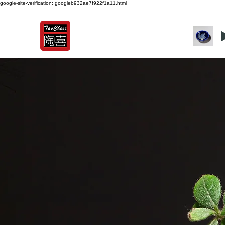
google-site-verification: googleb932ae7f922f1a11.html