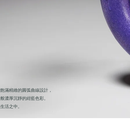
，飽滿精緻的圓弧曲線設計，
染般濃厚沉靜的紺藍色彩。
代生活之中。