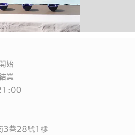
 開始
 結業
1:00
3巷28號1樓