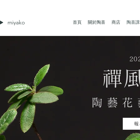
miyako
首頁
關於陶喜
商店
陶喜課
20
禪
陶 藝 花 
報