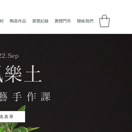
程
陶喜作品
展覽紀錄
實體門市
聯絡我們
22.Sep
風樂土
藝 手 作 課
名表單