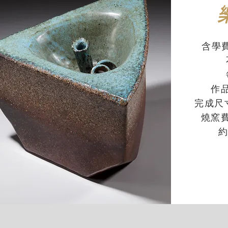
含學費
作
完成尺
燒窯
約