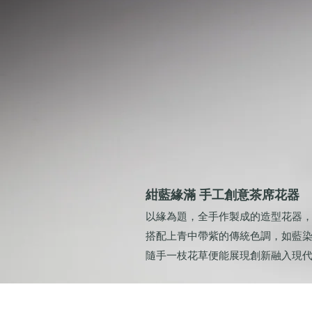
紺藍緣滿 手工創意茶席花器
以緣為題，全手作製成的造型花器
搭配上青中帶紫的傳統色調，如藍
隨手一枝花草便能展現創新融入現