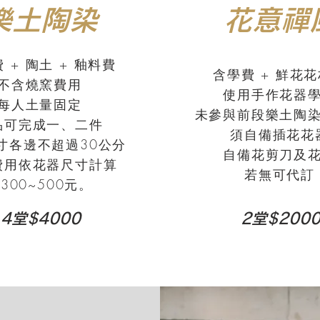
樂土陶染
花意禪
 + 陶土 + 釉料費
含學費 + 鮮花
不含燒窯費用
使用手作花器
每人土量固定
未參與前段樂土陶
品可完成一、二件
須自備插花花
寸各邊不超過30公分
自備花剪刀及
費用依花器尺寸計算
若無可代訂
300~500元。
4堂$4000
2堂$200