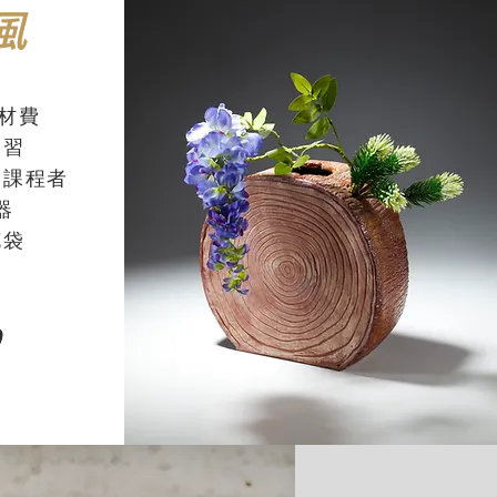
風
花材費
學習
染課程者
器
花袋
0